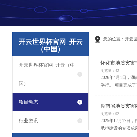
您的位置：
开云
开云世界杯官网_开云
（中国）
怀化市地质灾害
开云世界杯官网_开云（中
浏览量：42
2026年4月1日
国）
举行。 项目完成
项目动态
湖南省地质灾害
浏览量：92
行业资讯
2025年12月1
承担建设的专项成