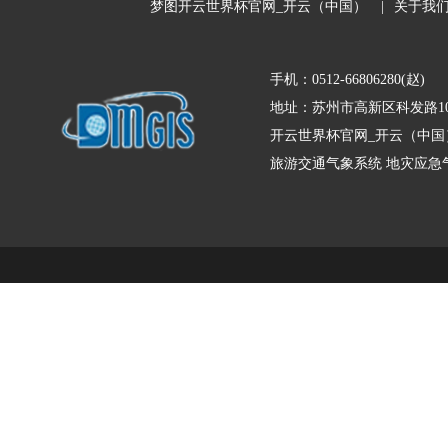
梦图开云世界杯官网_开云（中国）
|
关于我
手机：0512-66806280(赵)
地址：苏州市高新区科发路10
开云世界杯官网_开云（中国
旅游交通气象系统
地灾应急