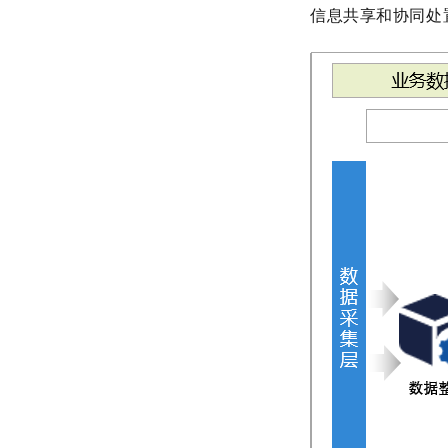
信息共享和协同处