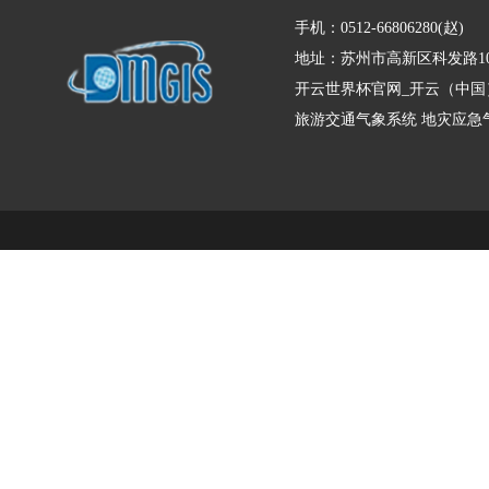
手机：0512-66806280(赵)
地址：苏州市高新区科发路10
开云世界杯官网_开云（中国
旅游交通气象系统
地灾应急