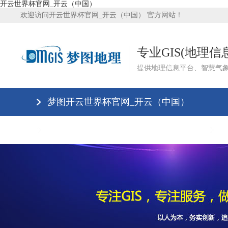
开云世界杯官网_开云（中国）
欢迎访问开云世界杯官网_开云（中国） 官方网站！
专业GIS(地理
提供地理信息平台、智慧气
梦图开云世界杯官网_开云（中国）
开云世界杯官网_开云（中国）