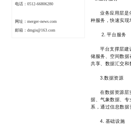
电话：0512-66806280
业务应用层是依托
种服务，快速实现
网址：merger-news.com
邮箱：dmgis@163.com
2. 平台服务
平台支撑层建设包
储服务、空间数据
共享、数据汇交和
3.数据资源
在数据资源层实现
据、气象数据、专
系，通过信息数据
4. 基础设施