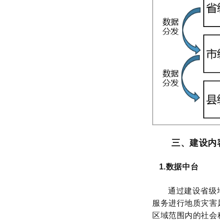
三、建设内
1.数据中台
通过建设省级地灾
服务进行地质灾害
区域范围内的社会