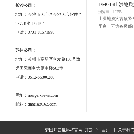
DMGIS山洪地
长沙公司：
浏览量：10755
地址：长沙市天心区长沙天心软件产
山洪地质灾害预警
业园B座803-804
平台，可为各级部
电话：0731-81671998
苏州公司：
地址：苏州市高新区科发路101号致
远国际商务大厦南楼503室
电话：0512-66806280
网址：merger-news.com
邮箱：dmgis@163.com
梦图开云世界杯官网_开云（中国）
|
关于我