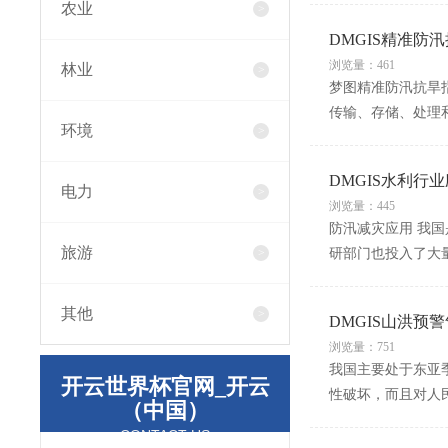
农业
DMGIS精准防
浏览量：461
林业
梦图精准防汛抗旱
传输、存储、处理
环境
DMGIS水利行
电力
浏览量：445
防汛减灾应用 我
旅游
研部门也投入了大
其他
DMGIS山洪预
浏览量：751
我国主要处于东亚
开云世界杯官网_开云
性破坏，而且对人
（中国）
CONTACT US