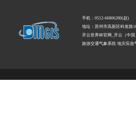
手机：0512-66806280(赵)
地址：苏州市高新区科发路10
开云世界杯官网_开云（中国
旅游交通气象系统
地灾应急