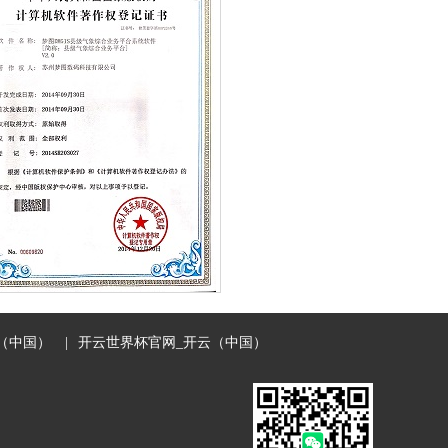
（中国）
|
开云世界杯官网_开云（中国）