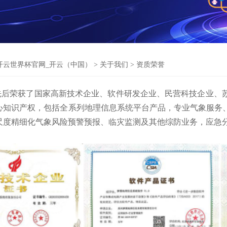
开云世界杯官网_开云（中国）
>
关于我们
>
资质荣誉
荣获了国家高新技术企业、软件研发企业、民营科技企业、苏
心知识产权，包括全系列地理信息系统平台产品，专业气象服务
尺度精细化气象风险预警预报、临灾监测及其他综防业务，应急