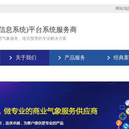
网站地
理信息系统)平台系统服务商
慧气象服务、地灾预警的专业解决方案
关于我们
产品服务
经典案
开云世界杯官网_开云（中国）