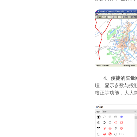
4、便捷的矢量
理、显示参数与投
校正等功能，大大