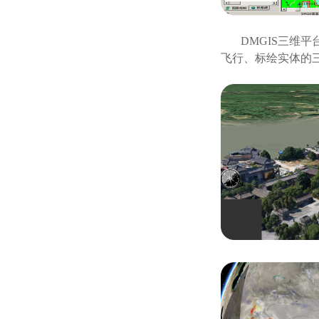
DMGIS三维平
飞行、标绘实体的