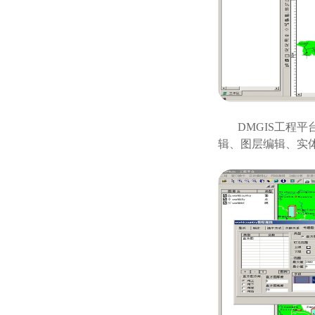
DMGIS工程平
辑、图层编辑、实