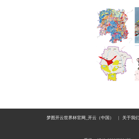
梦图开云世界杯官网_开云（中国）
|
关于我