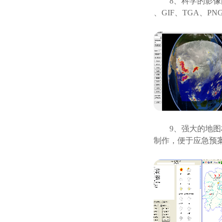
8、科学的影像图像
、GIF、TGA、
9、强大的地图标
制作，便于应急预