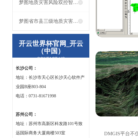
梦图地质灾害风险双控智…
梦图省市县三级地质灾害…
开云世界杯官网_开云
（中国）
CONTACT US
长沙公司：
地址：长沙市天心区长沙天心软件产
业园B座803-804
电话：0731-81671998
苏州公司：
地址：苏州市高新区科发路101号致
远国际商务大厦南楼503室
DMGIS平台不