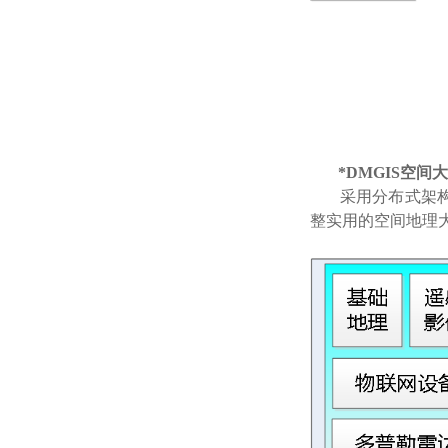
*DMGIS空间
采用分布式架构，可
整实用的空间地理