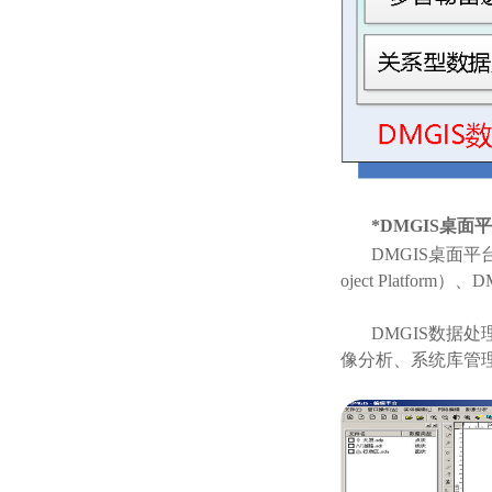
*DMGIS桌面
DMGIS桌面平台（DM
oject Platform
DMGIS数据处理
像分析、系统库管