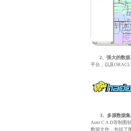
2、强大的数
平台，以及ORACL
3、多源数据
Auto C A D
等制图
数据文件，包括了