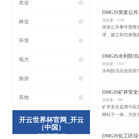
农业
DMGIS突发公
浏览量：1108
林业
突发公共事件预警
理，建立和完善预
环境
DMGIS水利防
电力
浏览量：1353
水利防汛应急指挥产
旅游
DMGIS矿井安
其他
浏览量：789
矿井安全监测与应
网站于一体，为安
开云世界杯官网_开云
（中国）
CONTACT US
DMGIS化工区