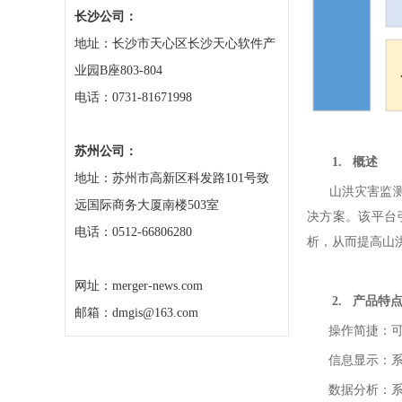
长沙公司：
地址：长沙市天心区长沙天心软件产
业园B座803-804
电话：0731-81671998
苏州公司：
1. 概述
地址：苏州市高新区科发路101号致
山洪灾害监测预
远国际商务大厦南楼503室
决方案。该平台
电话：0512-66806280
析，从而提高山
网址：merger-news.com
2. 产品特
邮箱：dmgis@163.com
操作简捷：可采
信息显示：系统
数据分析：系统