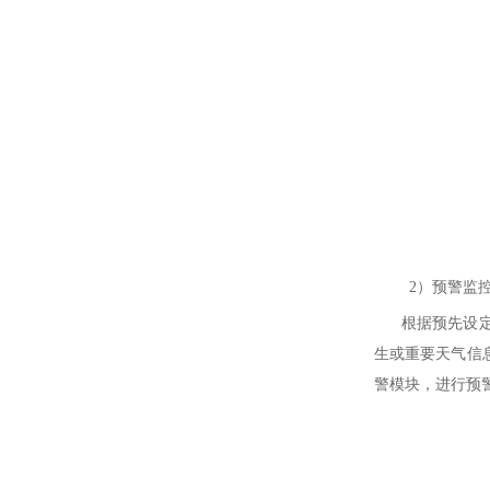
2）预警监
根据预先设定的
生或重要天气信
警模块，进行预