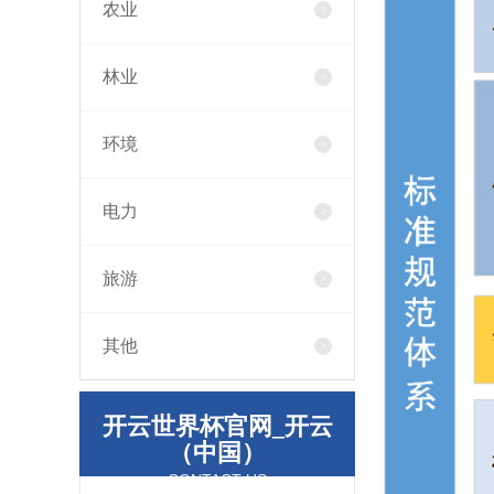
农业
林业
环境
电力
旅游
其他
开云世界杯官网_开云
（中国）
CONTACT US