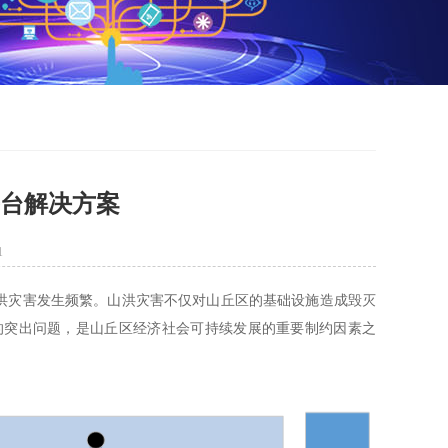
平台解决方案
1
灾害发生频繁。山洪灾害不仅对山丘区的基础设施造成毁灭
的突出问题，是山丘区经济社会可持续发展的重要制约因素之