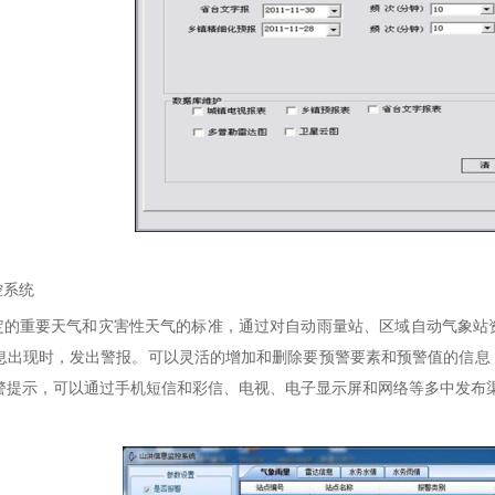
控系统
重要天气和灾害性天气的标准，通过对自动雨量站、区域自动气象站资
息出现时，发出警报。可以灵活的增加和删除要预警要素和预警值的信息
警提示，可以通过手机短信和彩信、电视、电子显示屏和网络等多中发布