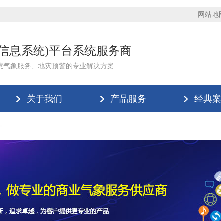
网站地
理信息系统)平台系统服务商
慧气象服务、地灾预警的专业解决方案
关于我们
产品服务
经典案
开云世界杯官网_开云（中国）