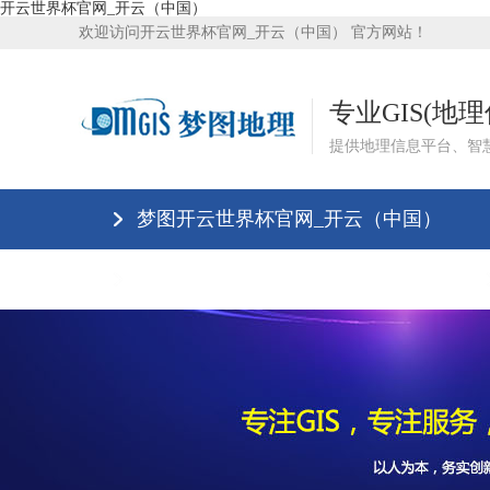
开云世界杯官网_开云（中国）
欢迎访问开云世界杯官网_开云（中国） 官方网站！
专业GIS(地
提供地理信息平台、智
梦图开云世界杯官网_开云（中国）
开云世界杯官网_开云（中国）