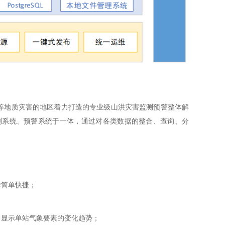
地质灾害的地区着力打造的专业级山洪灾害监测预警整体解
测系统、预警系统于一体，通过对各类数据的整合、查询、分
简单快捷；
显示单站气象要素的变化趋势；