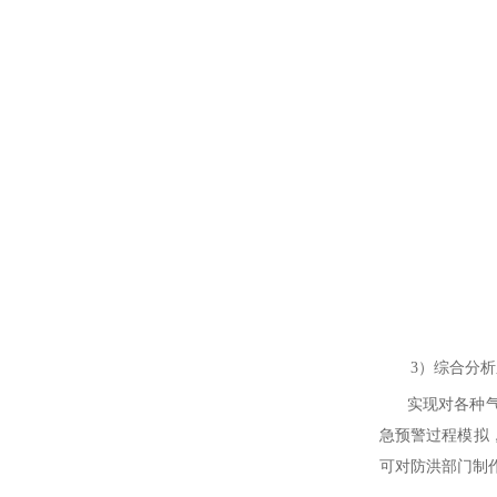
3）综合分
实现对各种气象
急预警过程模拟
可对防洪部门制