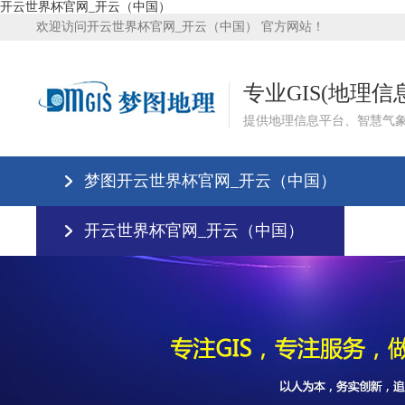
开云世界杯官网_开云（中国）
欢迎访问开云世界杯官网_开云（中国） 官方网站！
专业GIS(地理
提供地理信息平台、智慧气
梦图开云世界杯官网_开云（中国）
开云世界杯官网_开云（中国）