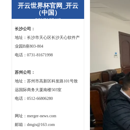
开云世界杯官网_开云
（中国）
CONTACT US
长沙公司：
地址：长沙市天心区长沙天心软件产
业园B座803-804
电话：0731-81671998
苏州公司：
地址：苏州市高新区科发路101号致
远国际商务大厦南楼503室
电话：0512-66806280
网址：merger-news.com
邮箱：dmgis@163.com