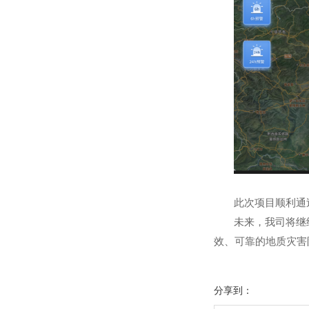
此次项目顺利通
未来，我司将继
效、可靠的地质灾害
分享到：