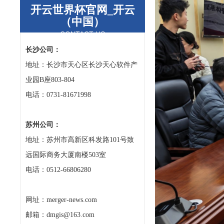
开云世界杯官网_开云
（中国）
CONTACT US
长沙公司：
地址：长沙市天心区长沙天心软件产
业园B座803-804
电话：0731-81671998
苏州公司：
地址：苏州市高新区科发路101号致
远国际商务大厦南楼503室
电话：0512-66806280
网址：merger-news.com
邮箱：dmgis@163.com