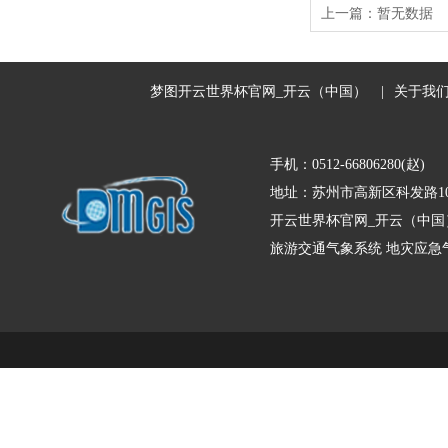
上一篇：
暂无数据
梦图开云世界杯官网_开云（中国）
|
关于我
手机：0512-66806280(赵)
地址：苏州市高新区科发路10
开云世界杯官网_开云（中国
旅游交通气象系统
地灾应急