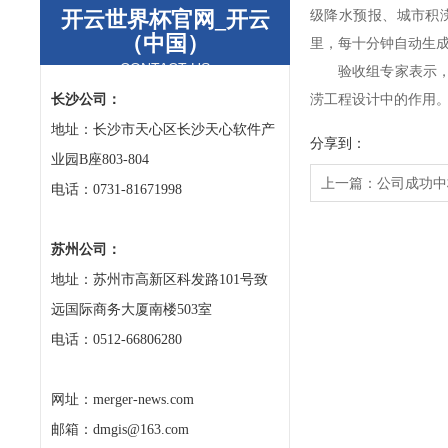
开云世界杯官网_开云
级降水预报、城市积
（中国）
里，每十分钟自动生成
CONTACT US
验收组专家表示，项
长沙公司：
涝工程设计中的作用
地址：长沙市天心区长沙天心软件产
分享到：
业园B座803-804
上一篇：
公司成功中
电话：0731-81671998
苏州公司：
地址：苏州市高新区科发路101号致
远国际商务大厦南楼503室
电话：0512-66806280
网址：merger-news.com
邮箱：dmgis@163.com