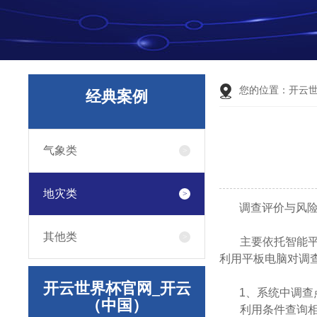
您的位置：
开云
经典案例
气象类
地灾类
调查评价与风险管
其他类
主要依托智能平板
利用平板电脑对调
开云世界杯官网_开云
1、系统中调查
（中国）
利用条件查询相应