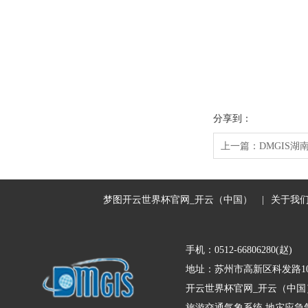
分享到：
上一篇：
DMGIS
梦图开云世界杯官网_开云（中国）
|
关于我
手机：0512-66806280(赵)
地址：苏州市高新区科发路10
开云世界杯官网_开云（中国
旅游交通气象系统
地灾应急