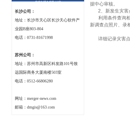
CONTACT US
据中心审核。
2、新发生灾害
长沙公司：
利用条件查询相应
地址：长沙市天心区长沙天心软件产
新调查点照片、录
业园B座803-804
电话：0731-81671998
详细记录灾害点调
苏州公司：
地址：苏州市高新区科发路101号致
远国际商务大厦南楼503室
电话：0512-66806280
网址：merger-news.com
邮箱：dmgis@163.com