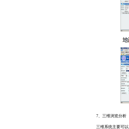
7、三维浏览分析
三维系统主要可以对