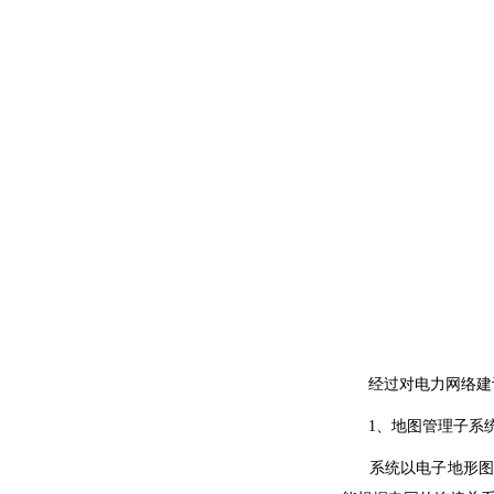
经过对电力网络建设
1、地图管理子系
系统以电子
地形