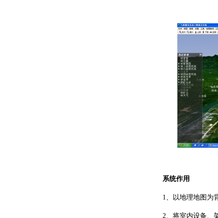
系统作用
1、以地理地图为背
2、将室内设备、架